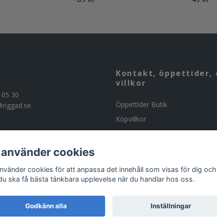
Kontakt, öppettider, 
villkor
 05 30
Öppettider Butik
@riggad.se
Köpvillkor
Kontakta oss
Om butiken
 använder cookies
Beställning av ammunition
använder cookies för att anpassa det innehåll som visas för dig och
 du ska få bästa tänkbara upplevelse när du handlar hos oss.
Godkänn alla
Inställningar