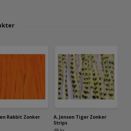
sen Rabbit Zonker
A. Jensen Tiger Zonker
Dee
Strips
59 
49 kr