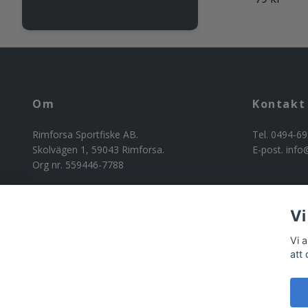
Om
Kontakt
Rimforsa Sportfiske AB.
Tel. 0494-69
Skolvägen 1, 59043 Rimforsa.
E-post.
info
Org nr. 559446-7788
Vi
Vi 
att
© 2026 Riggad
Powered by Quickbutik