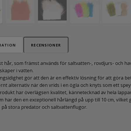
MATION
RECENSIONER
kt hår, som främst används för saltvatten-, rovdjurs- och 
kaper i vatten.
gsidighet gör att den är en effektiv lösning för att göra b
rnt alternativ när den vrids i en ögla och knyts som ett spey
odukt har överlägsen kvalitet, kännetecknad av hela lappa
 har den en exceptionell hårlängd på upp till 10 cm, vilket gö
på stora predator och saltvattenflugor.