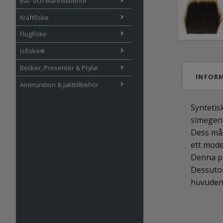
Båt- och Marintillbehör
Kräftfiske
Flugfiske
Isfiske❄️
Böcker, Presenter & Prylar
INFOR
Ammunition & Jakttillbehör
Syntetis
simegens
Dess mån
ett mode
Denna pr
Dessutom
huvuden 