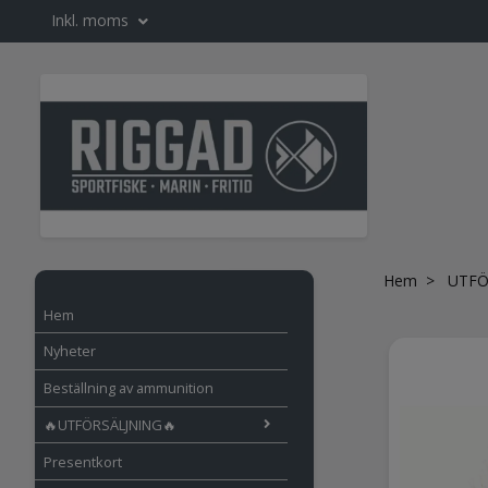
Inkl. moms
Hem
UTFÖ
Hem
Nyheter
Beställning av ammunition
🔥UTFÖRSÄLJNING🔥
Presentkort