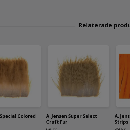
 Special Colored
A. Jensen Super Select
A. Jen
Craft Fur
Strips
69 kr
49 kr