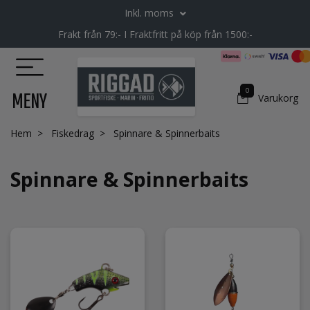
Inkl. moms
Frakt från 79:- I Fraktfritt på köp från 1500:-
0
MENY
Varukorg
Hem
Fiskedrag
Spinnare & Spinnerbaits
Spinnare & Spinnerbaits