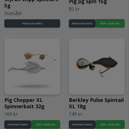
Pig Jig Spin 15g
5g
85 kr
Slutsåld
KÖP / FLER VAL
PRODUKTINFO
PRODUKTINFO
Pig Chopper XL
Berkley Pulse Spintail
Spinnerbait 32g
XL 18g
169 kr
149 kr
KÖP / FLER VAL
KÖP / FLER VAL
PRODUKTINFO
PRODUKTINFO