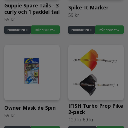
Guppie Spare Tails - 3
Spike-It Marker
curly och 1 paddel tail
59 kr
55 kr
KÖP / FLER VAL
KÖP / FLER VAL
PRODUKTINFO
PRODUKTINFO
IFISH Turbo Prop Pike
Owner Mask de Spin
2-pack
59 kr
129 kr
69 kr