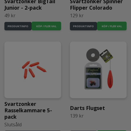
Svartzonker BigTail
Svartzonker Spinner
Junior - 2-pack
Flipper Colorado
49 kr
129 kr
KÖP / FLER VAL
KÖP / FLER VAL
PRODUKTINFO
PRODUKTINFO
Svartzonker
Darts Flugset
Rasselkammare 5-
139 kr
pack
Slutsåld