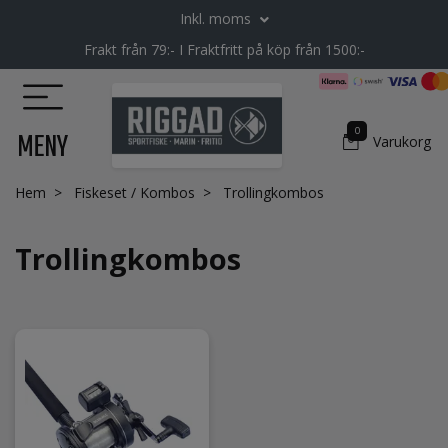
Inkl. moms
Frakt från 79:- I Fraktfritt på köp från 1500:-
0
MENY
Varukorg
Hem
Fiskeset / Kombos
Trollingkombos
Trollingkombos