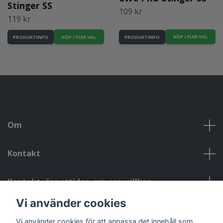
Stinger SS
109 kr
119 kr
KÖP / FLER VAL
KÖP / FLER VAL
PRODUKTINFO
PRODUKTINFO
Om
Kontakt
Kontakt, öppettider, om oss, villkor
Vi använder cookies
Sociala medier
Vi använder cookies för att anpassa det innehåll som