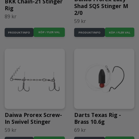
BKK Chain-21 Stinger
Shad SQS Stinger M
Rig
2/0
89 kr
59 kr
KÖP / FLER VAL
PRODUKTINFO
PRODUKTINFO
Daiwa Prorex Screw-
Darts Texas Rig -
In Swivel Stinger
Brass 10.6g
59 kr
69 kr