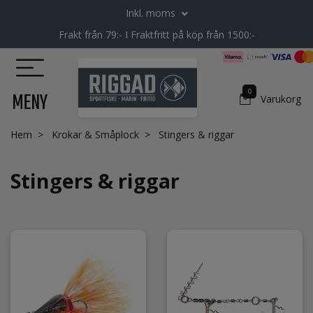
Inkl. moms
Frakt från 79:- I Fraktfritt på köp från 1500:-
0
MENY
Varukorg
Hem
Krokar & Småplock
Stingers & riggar
Stingers & riggar