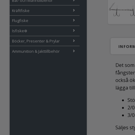
Båt- och Marintillbehör
Kräftfiske
Flugfiske
Isfiske❄️
Böcker, Presenter & Prylar
INFOR
Ammunition & Jakttillbehör
Det som 
fångster
också ök
lägga til
Stö
2/0
3/0
Säljes st