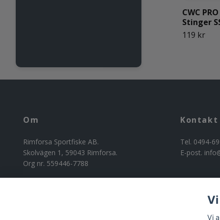
CWC PRO
Stinger S
119 kr
Om
Kontakt
Rimforsa Sportfiske AB.
Tel. 0494-69
Skolvägen 1, 59043 Rimforsa.
E-post.
info
Org nr. 559446-7788
Vi
Vi 