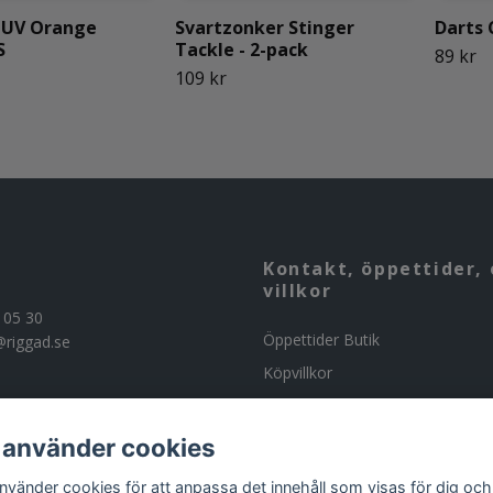
 UV Orange
Svartzonker Stinger
Darts 
S
Tackle - 2-pack
89 kr
109 kr
Kontakt, öppettider, 
villkor
 05 30
Öppettider Butik
@riggad.se
Köpvillkor
Kontakta oss
Om butiken
 använder cookies
Beställning av ammunition
använder cookies för att anpassa det innehåll som visas för dig och