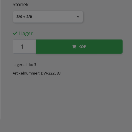
Storlek
3/0 + 2/0
I lager.
KÖP
Lagersaldo:
3
Artikelnummer:
DW-222583