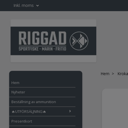
Inkl. moms
Hem
Kroka
Hem
Nyheter
Beställning av ammunition
🔥UTFÖRSÄLJNING🔥
Presentkort