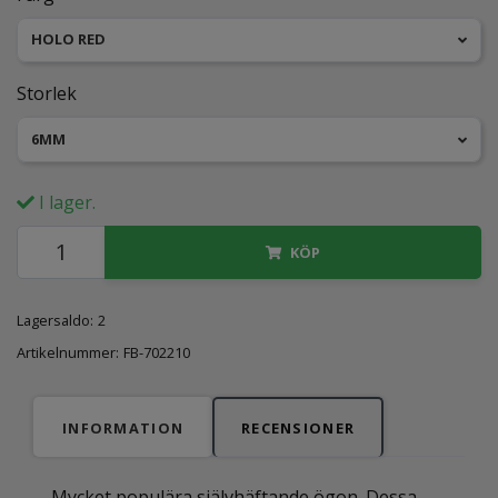
HOLO RED
Storlek
6MM
I lager.
KÖP
Lagersaldo:
2
Artikelnummer:
FB-702210
INFORMATION
RECENSIONER
Mycket populära självhäftande ögon. Dessa