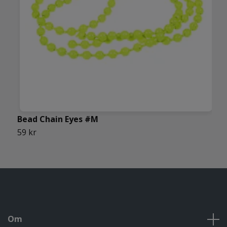
Bead Chain Eyes #M
4
59 kr
5
Om