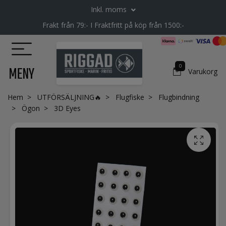
Inkl. moms
Frakt från 79:- I Fraktfritt på köp från 1500:-
0
MENY
Varukorg
Hem
UTFÖRSÄLJNING🔥
Flugfiske
Flugbindning
Ögon
3D Eyes