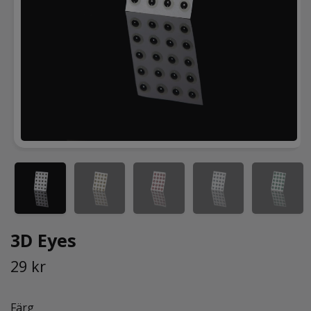
3D Eyes
29 kr
Färg