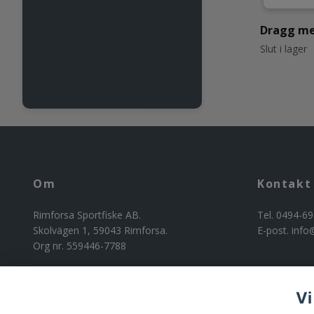
Dragg me
Slut i lager
Om
Kontakt
Rimforsa Sportfiske AB.
Tel. 0494-69
Skolvägen 1, 59043 Rimforsa.
E-post.
info
Org nr. 559446-7788
Vi