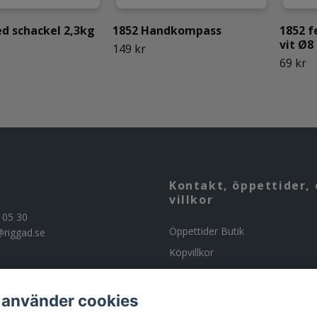
d schackel 2,3kg
1852 Handkompass
1852 f
vit Ø8
149 kr
69 kr
Kontakt, öppettider, 
villkor
 05 30
Öppettider Butik
@riggad.se
Köpvillkor
Kontakta oss
Om butiken
 använder cookies
Beställning av ammunition