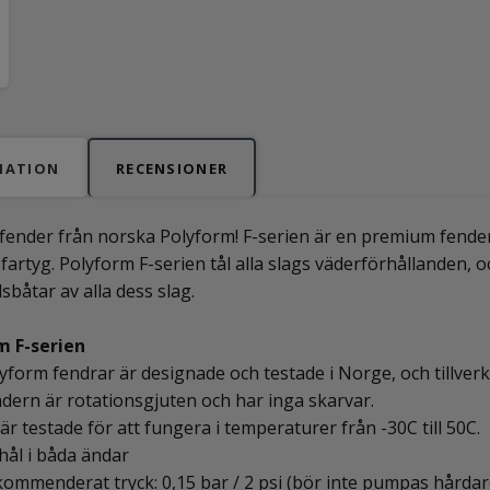
MATION
RECENSIONER
sfender från norska Polyform! F-serien är en premium fender
ra fartyg. Polyform F-serien tål alla slags väderförhållanden
dsbåtar av alla dess slag.
m F-serien
yform fendrar är designade och testade i Norge, och tillverk
dern är rotationsgjuten och har inga skarvar.
är testade för att fungera i temperaturer från -30C till 50C.
hål i båda ändar
ommenderat tryck: 0,15 bar / 2 psi (bör inte pumpas hårdar