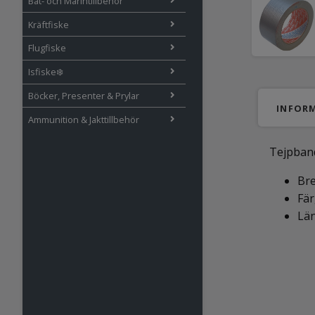
Båt- och Marintillbehör
Kräftfiske
Flugfiske
Isfiske❄️
Böcker, Presenter & Prylar
INFOR
Ammunition & Jakttillbehör
Tejpband 
Bre
Fär
Län