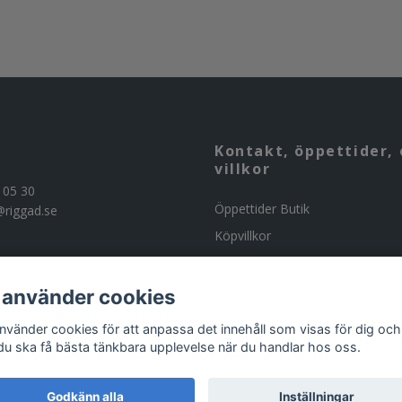
Kontakt, öppettider, 
villkor
 05 30
Öppettider Butik
@riggad.se
Köpvillkor
Kontakta oss
Om butiken
 använder cookies
Beställning av ammunition
använder cookies för att anpassa det innehåll som visas för dig och
 du ska få bästa tänkbara upplevelse när du handlar hos oss.
Godkänn alla
Inställningar