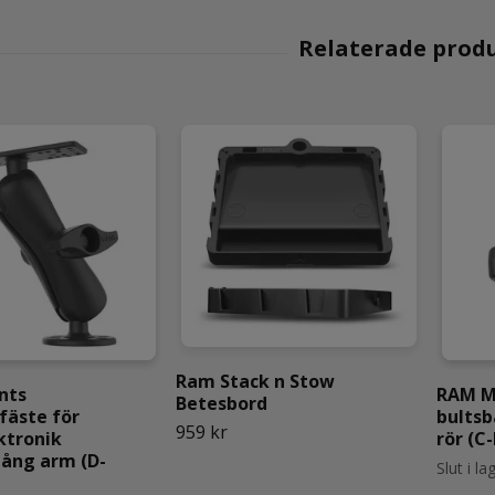
Ram Stack n Stow
nts
RAM M
Betesbord
fäste för
bultsb
959 kr
ktronik
rör (C
lång arm (D-
Slut i la