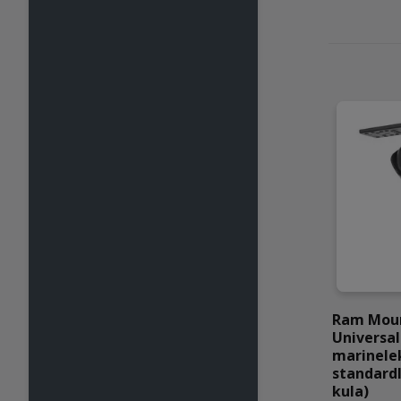
Ram Mou
Universal
marinele
standard
kula)