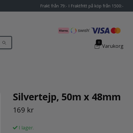
Frakt från 79:- I Fraktfritt på köp från 1500:-
0
Varukorg
Silvertejp, 50m x 48mm
169 kr
I lager.