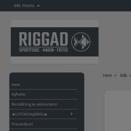
Inkl. moms
Hem
Båt- 
Hem
Nyheter
Beställning av ammunition
🔥UTFÖRSÄLJNING🔥
Presentkort