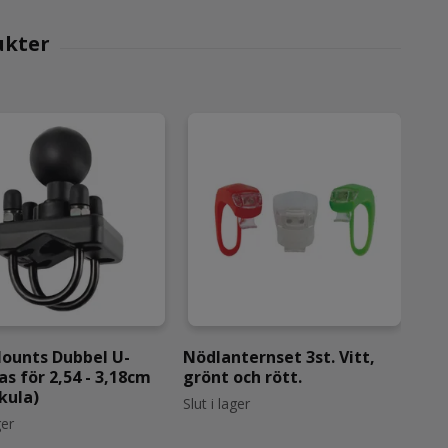
ounts Dubbel U-
Nödlanternset 3st. Vitt,
Tra
as för 2,54 - 3,18cm
grönt och rött.
bil
-kula)
99 
Slut i lager
ger