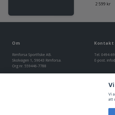
2 599 kr
Om
Kontakt
Rimforsa Sportfiske AB.
Tel. 0494-69
Skolvägen 1, 59043 Rimforsa.
E-post.
info
Org nr. 559446-7788
Vi
Vi 
att
© 2026 Riggad
Powered by Quickbutik