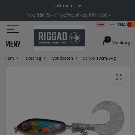
Inkl. moms
Frakt från 79:- I Fraktfritt på köp från 1500:-
0
MENY
Varukorg
Hem
Fiskedrag
Hybridbeten
McMio 18cm/54g