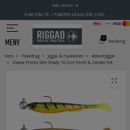
Inkl. moms
Frakt från 79:- I Fraktfritt på köp från 1500:-
0
MENY
Varukorg
Hem
Fiskedrag
Jiggar & mjukbeten
Abborrjiggar
Daiwa Prorex Slim Shady 10,5cm Perch & Zander Set