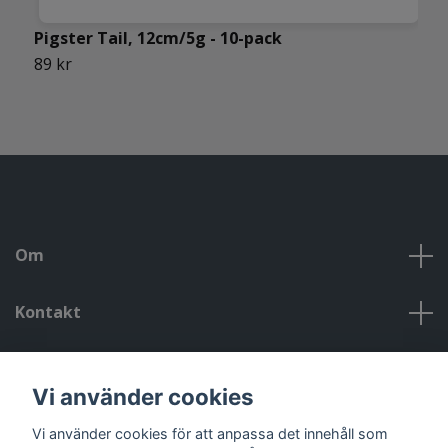
Pigster Tail, 12cm/5g - 10-pack
S
p
89 kr
7
Om
Kontakt
Kontakt, öppettider, om oss, villkor
Vi använder cookies
Sociala medier
Vi använder cookies för att anpassa det innehåll som