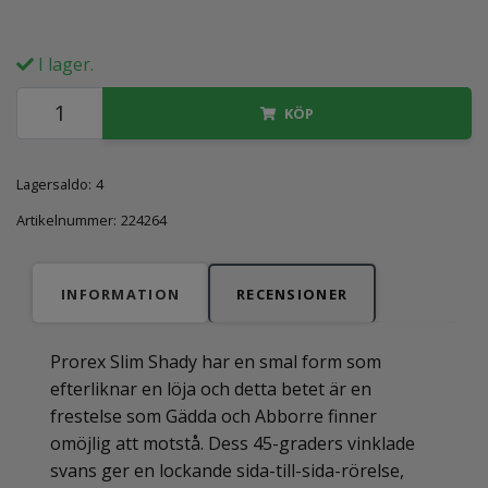
I lager.
KÖP
Lagersaldo:
4
Artikelnummer:
224264
INFORMATION
RECENSIONER
Prorex Slim Shady har en smal form som
efterliknar en löja och detta betet är en
frestelse som Gädda och Abborre finner
omöjlig att motstå. Dess 45-graders vinklade
svans ger en lockande sida-till-sida-rörelse,