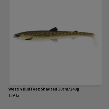
Westin BullTeez Shadtail 30cm/240g
W
139 kr
6