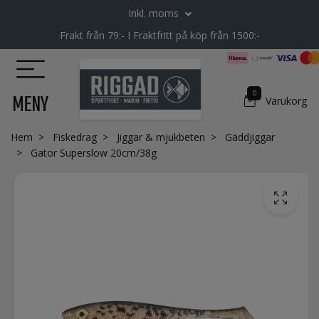
Inkl. moms
Frakt från 79:- I Fraktfritt på köp från 1500:-
0
MENY
Varukorg
Hem
Fiskedrag
Jiggar & mjukbeten
Gäddjiggar
Gator Superslow 20cm/38g