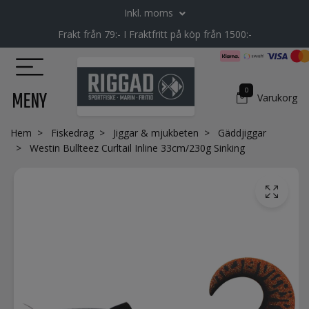
Inkl. moms
Frakt från 79:- I Fraktfritt på köp från 1500:-
0
MENY
Varukorg
Hem
Fiskedrag
Jiggar & mjukbeten
Gäddjiggar
Westin Bullteez Curltail Inline 33cm/230g Sinking