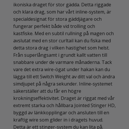
ikoniska draget för stor gädda. Detta riggade
och klara drag, som har vårt inline-system, är
specialdesignat för stora gäddjägare och
fungerar perfekt både vid trolling och
kastfiske. Med en subtil rullning på magen och
avslutat med en stor curltail kan du fiska med
detta stora drag i vilken hastighet som helst.
Från superlångsamt i grundt kallt vatten till
snabbare under de varmare månaderna. Tack
vare det extra wire-ögat under hakan kan du
lägga till ett Switch Weight av ditt val och ändra
simdjupet på några sekunder. Inline-systemet
säkerställer att du får en högre
krokningseffektivitet. Draget är riggat med vår
extremt starka och hållbara Jointed Stinger HD,
byggd av länkkopplingar och ansluten till en
kraftig wire som glider in i dragets huvud.
Detta är ett stinger-system du kan lita på.