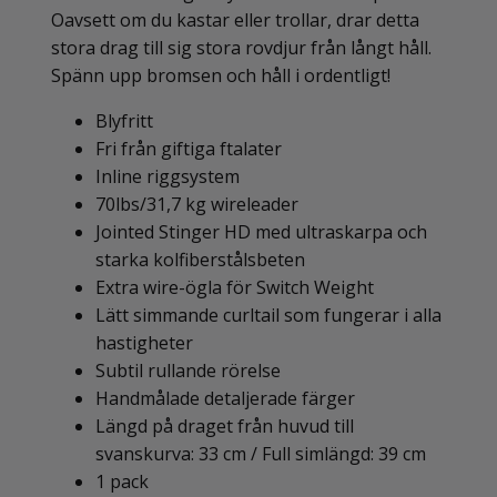
Oavsett om du kastar eller trollar, drar detta
stora drag till sig stora rovdjur från långt håll.
Spänn upp bromsen och håll i ordentligt!
Blyfritt
Fri från giftiga ftalater
Inline riggsystem
70lbs/31,7 kg wireleader
Jointed Stinger HD med ultraskarpa och
starka kolfiberstålsbeten
Extra wire-ögla för Switch Weight
Lätt simmande curltail som fungerar i alla
hastigheter
Subtil rullande rörelse
Handmålade detaljerade färger
Längd på draget från huvud till
svanskurva: 33 cm / Full simlängd: 39 cm
1 pack