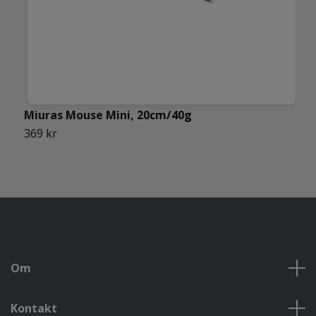
Miuras Mouse Mini, 20cm/40g
W
369 kr
7
Om
Kontakt