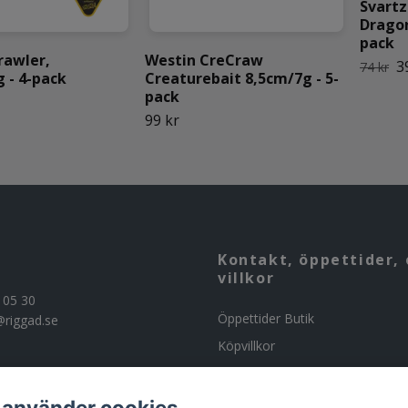
Svartz
Dragon
pack
rawler,
Westin CreCraw
3
74 kr
 - 4-pack
Creaturebait 8,5cm/7g - 5-
pack
99 kr
Kontakt, öppettider, 
villkor
 05 30
Öppettider Butik
@riggad.se
Köpvillkor
Kontakta oss
Om butiken
 använder cookies