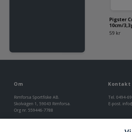
Pigster C
10cm/3,3g
59 kr
Om
Kontakt
Rimforsa Sportfiske AB.
Tel. 0494-69
Skolvägen 1, 59043 Rimforsa.
E-post.
info
Org nr. 559446-7788
Vi