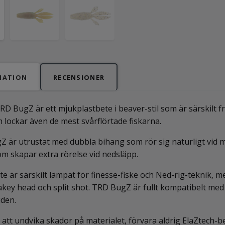
MATION
RECENSIONER
D BugZ är ett mjukplastbete i beaver-stil som är särskilt f
 lockar även de mest svårflörtade fiskarna.
 är utrustat med dubbla bihang som rör sig naturligt vid 
m skapar extra rörelse vid nedsläpp.
te är särskilt lämpat för finesse-fiske och Ned-rig-teknik
akey head och split shot. TRD BugZ är fullt kompatibelt 
den.
 att undvika skador på materialet, förvara aldrig ElaZtech-