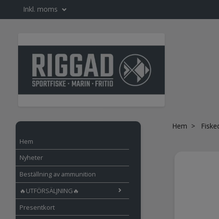
Inkl. moms
Hem
Fiske
Hem
Nyheter
Beställning av ammunition
🔥UTFÖRSÄLJNING🔥
Presentkort