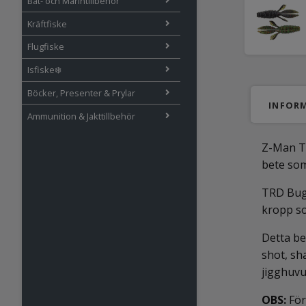
Båt- och Marintillbehör
Kräftfiske
Flugfiske
Isfiske❄️
Böcker, Presenter & Prylar
INFOR
Ammunition & Jakttillbehör
Z-Man TR
bete som
TRD BugZ
kropp so
Detta be
shot, sh
jigghuvu
OBS:
För