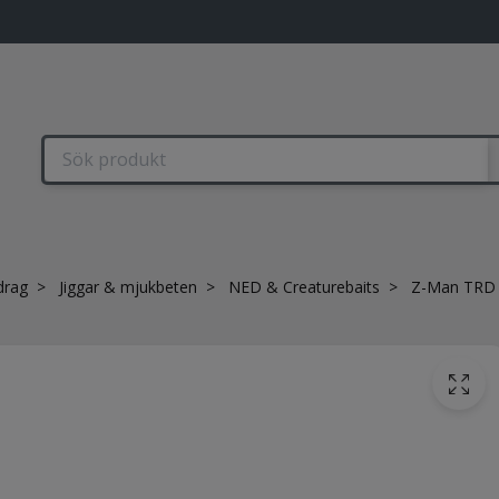
drag
Jiggar & mjukbeten
NED & Creaturebaits
Z-Man TRD B