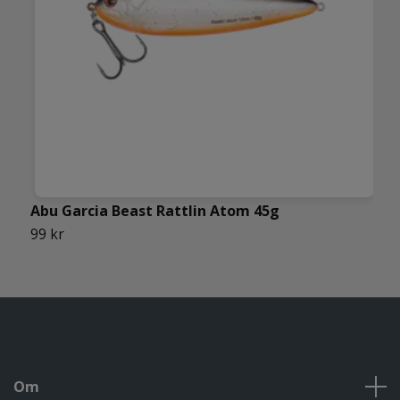
Abu Garcia Beast Rattlin Atom 45g
A
99 kr
6
Om