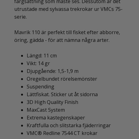
färgsättning som måste ses. Dessutom är det
utrustade med sylvassa trekrokar ur VMCs 75-
serie.
Mavrik 110 är perfekt till fisket efter abborre,
öring, gädda - för att nämna några arter.
Längd: 11 cm
Vikt: 14 gr
Djupgående: 1,5-1,9 m
Oregelbundet rörelsemönster
Suspending
Lättfiskat. Sticker ut åt sidorna
3D High Quality Finish
MaxCast System
Extrema kastegenskaper
Kraftfulla och slitstarka fjäderringar
VMC® Redline 7544 CT krokar