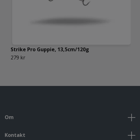
Strike Pro Guppie, 13,5cm/120g
S
279 kr
2
Om
Kontakt