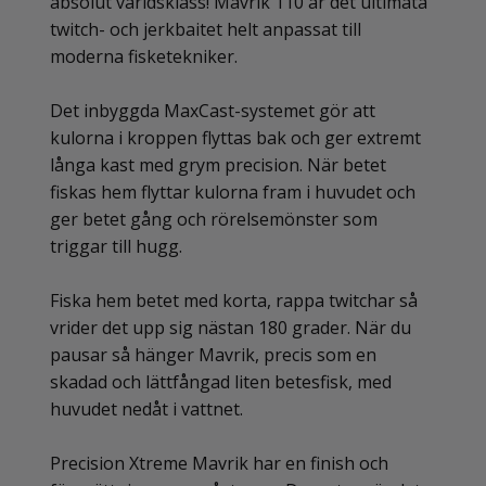
absolut världsklass! Mavrik 110 är det ultimata
twitch- och jerkbaitet helt anpassat till
moderna fisketekniker.
Det inbyggda MaxCast-systemet gör att
kulorna i kroppen flyttas bak och ger extremt
långa kast med grym precision. När betet
fiskas hem flyttar kulorna fram i huvudet och
ger betet gång och rörelsemönster som
triggar till hugg.
Fiska hem betet med korta, rappa twitchar så
vrider det upp sig nästan 180 grader. När du
pausar så hänger Mavrik, precis som en
skadad och lättfångad liten betesfisk, med
huvudet nedåt i vattnet.
Precision Xtreme Mavrik har en finish och