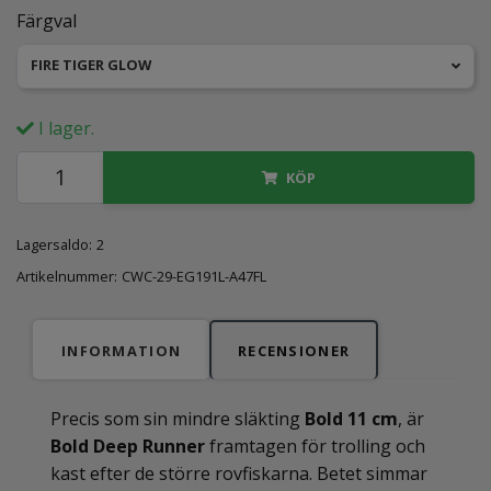
Färgval
FIRE TIGER GLOW
I lager.
KÖP
Lagersaldo:
2
Artikelnummer:
CWC-29-EG191L-A47FL
INFORMATION
RECENSIONER
Precis som sin mindre släkting
Bold 11 cm
, är
Bold Deep Runner
framtagen för trolling och
kast efter de större rovfiskarna. Betet simmar