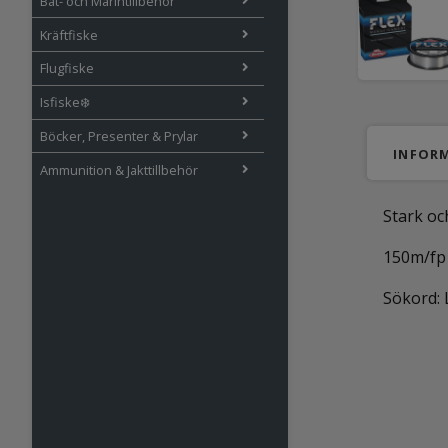
Båt- och Marintillbehör
Kräftfiske
Flugfiske
Isfiske❄️
Böcker, Presenter & Prylar
INFOR
Ammunition & Jakttillbehör
Stark och
150m/fp
Sökord: 