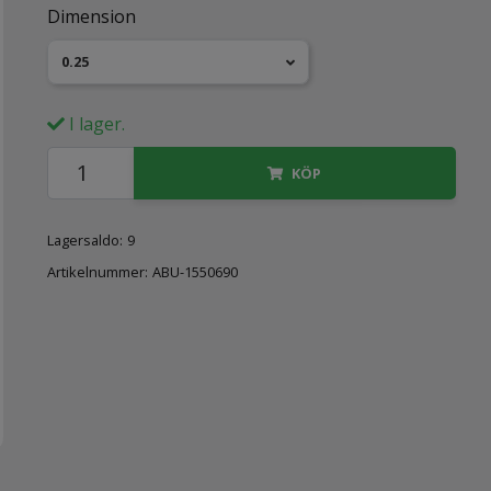
Dimension
0.25
I lager.
KÖP
Lagersaldo:
9
Artikelnummer:
ABU-1550690