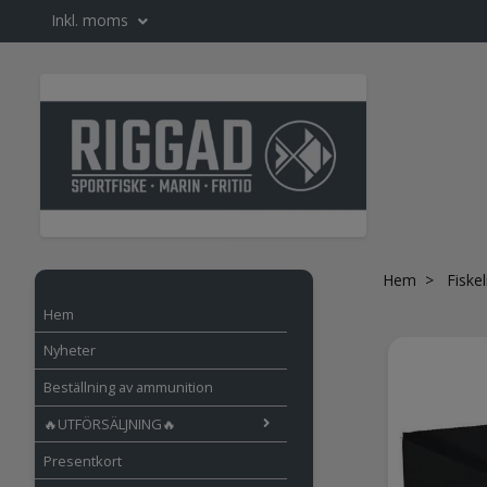
Inkl. moms
Hem
Fiske
Hem
Nyheter
Beställning av ammunition
🔥UTFÖRSÄLJNING🔥
Presentkort