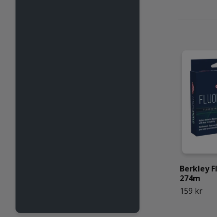
Berkley F
274m
159 kr