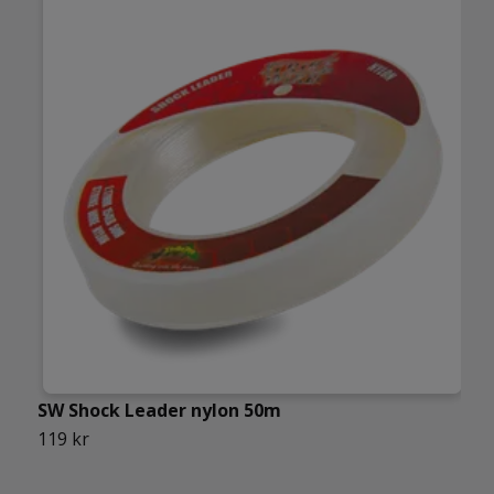
SW Shock Leader nylon 50m
D
119 kr
8