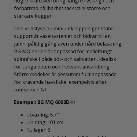
högre kraftöverföring, längre livslängd och
förbättrad hållbarhet tack vare större och
starkare kuggar.
Den vridstyva aluminiumkroppen ger stabil
support åt växelsystemet och bidrar till en
jämn, pålitlig gång även under hård belastning.
BG MQ-serien är anpassad för medeltungt
spinnfiske i både söt- och saltvatten, idealisk
för tunga beten och frekvent användning.
Större modeller är dessutom fullt anpassade
för krävande havsfiske, exempelvis efter
tonfisk och GT.
Exempel: BG MQ 6000D-H
Utväxling: 5.7:1
Linintag: 101 cm
Kullager: 6