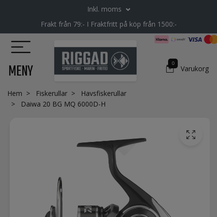
Inkl. moms
Frakt från 79:- I Fraktfritt på köp från 1500:-
0
MENY
Varukorg
Hem
Fiskerullar
Havsfiskerullar
Daiwa 20 BG MQ 6000D-H