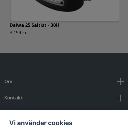
Daiwa 25 Saltist - 30H
3 199 kr
Om
Kontakt
Kontakt, öppettider, om oss, villkor
Vi använder cookies