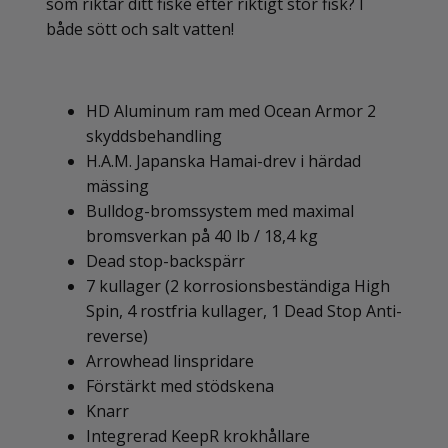
som riktar ditt fiske efter riktigt stor fisk? I
både sött och salt vatten!
HD Aluminum ram med Ocean Armor 2
skyddsbehandling
H.A.M. Japanska Hamai-drev i härdad
mässing
Bulldog-bromssystem med maximal
bromsverkan på 40 lb / 18,4 kg
Dead stop-backspärr
7 kullager (2 korrosionsbeständiga High
Spin, 4 rostfria kullager, 1 Dead Stop Anti-
reverse)
Arrowhead linspridare
Förstärkt med stödskena
Knarr
Integrerad KeepR krokhållare