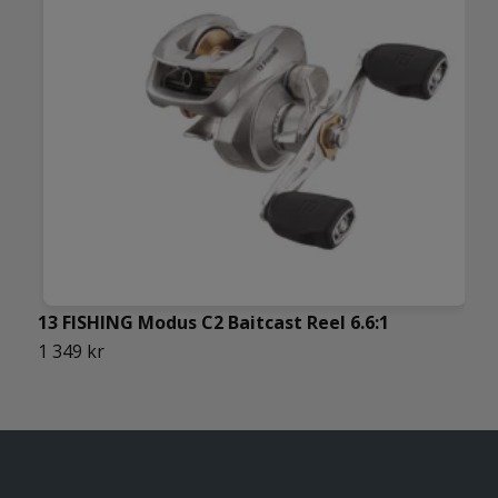
13 FISHING Modus C2 Baitcast Reel 6.6:1
A
1 349 kr
7