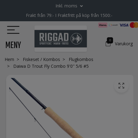
Inkl. moms
Frakt från 79:- I Fraktfritt på köp från 1500:-
0
MENY
Varukorg
Hem
Fiskeset / Kombos
Flugkombos
Daiwa D Trout Fly Combo 9'0'' 5/6 #5