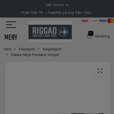
Inkl. moms
Frakt från 79:- I Fraktfritt på köp från 1500:-
0
MENY
Varukorg
Hem
Fiskespön
Haspelspön
Daiwa Ninja Predator Haspel