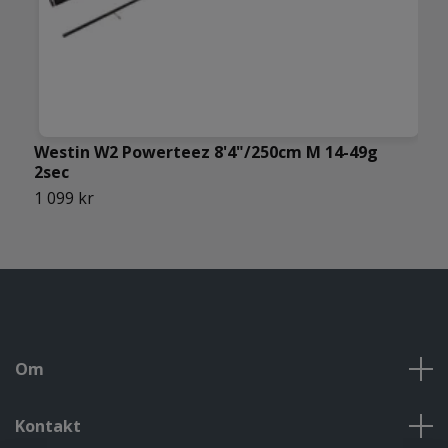
Westin W2 Powerteez 8'4"/250cm M 14-49g
W
2sec
7
1 099 kr
Om
Kontakt