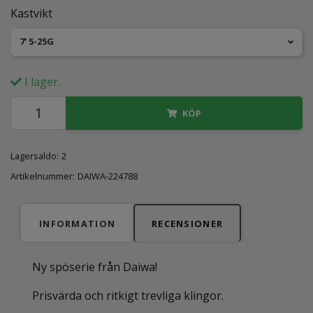
Kastvikt
7' 5-25G
I lager.
KÖP
Lagersaldo:
2
Artikelnummer:
DAIWA-224788
INFORMATION
RECENSIONER
Ny spöserie från Daiwa!
Prisvärda och ritkigt trevliga klingor.