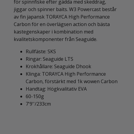
för spinnfiske efter gädda med skeddrag,
jiggar och spinner baits. W3 Powercast består
av fin japansk TORAYCA High Performance
Carbon för en överlägsen action och bästa
kastegenskaper i kombination med
kvalitetskomponenter från Seaguide.
Rullfäste: SKS
Ringar: Seaguide LTS
Krokhållare: Seaguide Dhook
Klinga: TORAYCA High Performance
Carbon, förstärkt med 1k wowen Carbon
Handtag: Högkvalitativ EVA
60-150g
7'9''/233cm