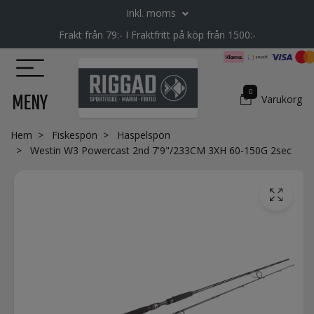
Inkl. moms
Frakt från 79:- I Fraktfritt på köp från 1500:-
0
MENY
Varukorg
Hem
Fiskespön
Haspelspön
Westin W3 Powercast 2nd 7'9"/233CM 3XH 60-150G 2sec