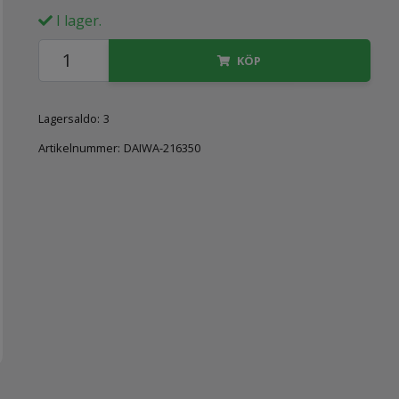
I lager.
KÖP
Lagersaldo:
3
Artikelnummer:
DAIWA-216350