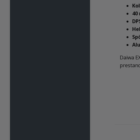
Kol
40
DPS
He
Spö
Al
Daiwa EX
prestan