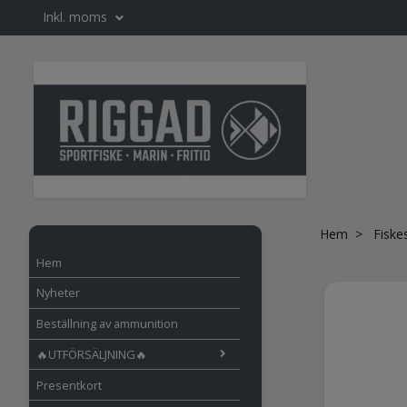
Inkl. moms
Hem
Fiske
Hem
Nyheter
Beställning av ammunition
🔥UTFÖRSÄLJNING🔥
Presentkort