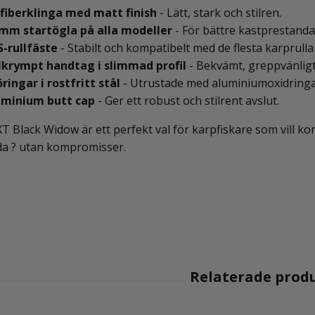
fiberklinga med matt finish
- Lätt, stark och stilren.
 mm startögla på alla modeller
- För bättre kastprestanda
-rullfäste
- Stabilt och kompatibelt med de flesta karprulla
lkrympt handtag i slimmad profil
- Bekvämt, greppvänligt 
ringar i rostfritt stål
- Utrustade med aluminiumoxidringar
uminium butt cap
- Ger ett robust och stilrent avslut.
T Black Widow är ett perfekt val för karpfiskare som vill k
da ? utan kompromisser.