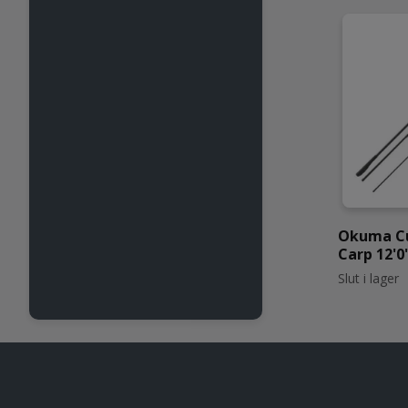
Okuma Cu
Carp 12'0"
Slut i lager