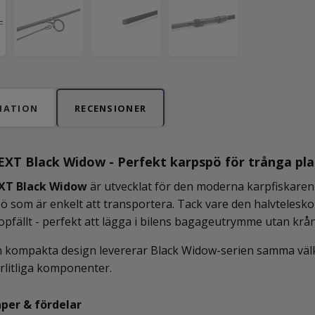
MATION
RECENSIONER
EXT Black Widow - Perfekt karpspö för trånga plat
XT Black Widow
är utvecklat för den moderna karpfiskaren s
pö som är enkelt att transportera. Tack vare den halvtelesk
hopfällt - perfekt att lägga i bilens bagageutrymme utan krån
n kompakta design levererar Black Widow-serien samma välk
förlitliga komponenter.
per & fördelar