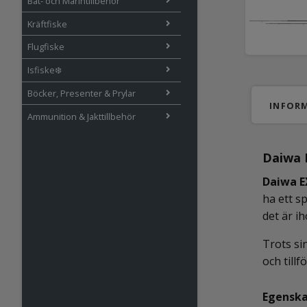
Båt- och Marintillbehör
Kräftfiske
Flugfiske
Isfiske❄️
Böcker, Presenter & Prylar
INFOR
Ammunition & Jakttillbehör
Daiwa 
Daiwa E
ha ett s
det är i
Trots si
och till
Egenska