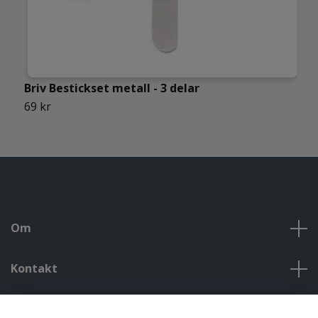
Briv Bestickset metall - 3 delar
B
69 kr
9
Om
Kontakt
Kontakt, öppettider, om oss, villkor