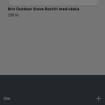
Briv Outdoor Stove Rostfri med väska
B
299 kr
1
Om