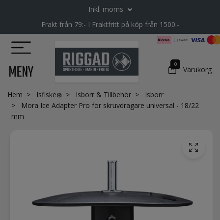
Inkl. moms
Frakt från 79:- I Fraktfritt på köp från 1500:-
0
MENY
Varukorg
Hem
Isfiske❄️
Isborr & Tillbehör
Isborr
Mora Ice Adapter Pro för skruvdragare universal - 18/22
mm