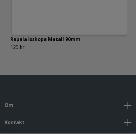
Rapala Isskopa Metall 90mm
R
129 kr
1
Om
Kontakt