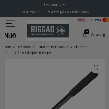
Inkl. moms
Frakt från 79:- I Fraktfritt på köp från 1500:-
0
MENY
Varukorg
Hem
Isfiske❄️
Skryllor, Betesaskar & Tillbehör
IFISH Teleskopisk isskopa