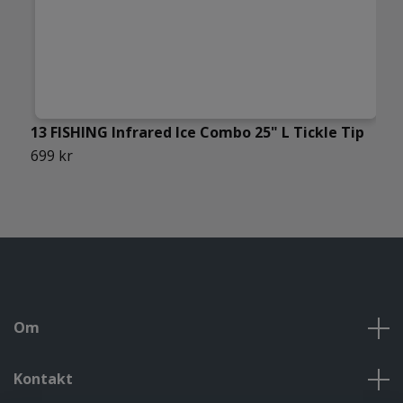
13 FISHING Infrared Ice Combo 25" L Tickle Tip
1
L
699 kr
S
Om
Kontakt