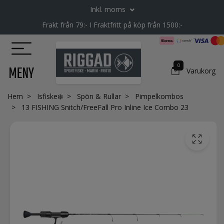
Inkl. moms
Frakt från 79:- I Fraktfritt på köp från 1500:-
0
MENY
Varukorg
Hem
Isfiske❄️
Spön & Rullar
Pimpelkombos
13 FISHING Snitch/FreeFall Pro Inline Ice Combo 23