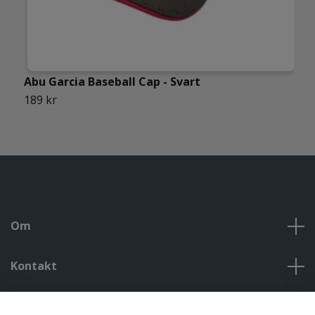
R
Abu Garcia Baseball Cap - Svart
2
189 kr
Om
Kontakt
Kontakt, öppettider, om oss, villkor