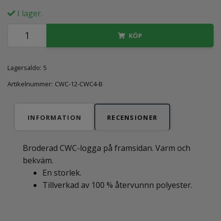
I lager.
KÖP
Lagersaldo:
5
Artikelnummer:
CWC-12-CWC4-B
INFORMATION
RECENSIONER
Broderad CWC-logga på framsidan. Varm och
bekväm.
En storlek.
Tillverkad av 100 % återvunnn polyester­.