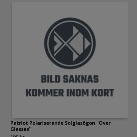
Patriot Polariserande Solglasögon ''Over
L
Glasses''
2
199 kr