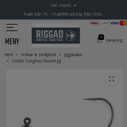
Inkl. moms
Frakt från 79:- I Fraktfritt på köp från 1500:-
0
MENY
Varukorg
Hem
Krokar & Småplock
Jiggskallar
CAMO Tungsten Round Jig