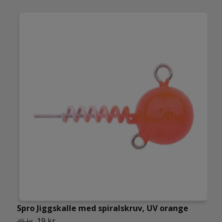
Spro Jiggskalle med spiralskruv, UV orange
G
19 kr
45 kr
6