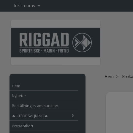
Inkl. moms
Hem
Kroka
Hem
Nyheter
Beställning av ammunition
🔥UTFÖRSÄLJNING🔥
Presentkort