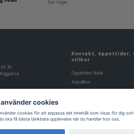
ig Head
Slut i lager
Kontakt, öppettider, 
villkor
 05 30
Öppettider Butik
@riggad.se
Köpvillkor
Kontakta oss
Om butiken
 använder cookies
Beställning av ammunition
använder cookies för att anpassa det innehåll som visas för dig och
 du ska få bästa tänkbara upplevelse när du handlar hos oss.