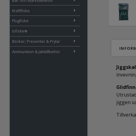
Båt- och Marintillbehör
Kräftfiske
Flugfiske
Isfiske❄️
Böcker, Presenter & Prylar
INFOR
Ammunition & Jakttillbehör
Jiggskal
invevnin
Glidfin
Utrustad
jiggen v
Tillverka