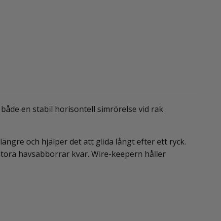
r både en stabil horisontell simrörelse vid rak
ängre och hjälper det att glida långt efter ett ryck.
stora havsabborrar kvar. Wire-keepern håller