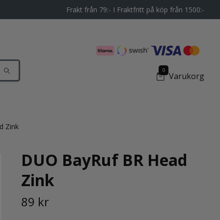
Frakt från 79:- I Fraktfritt på köp från 1500:-
0
Varukorg
 Zink
DUO BayRuf BR Head
Zink
89 kr