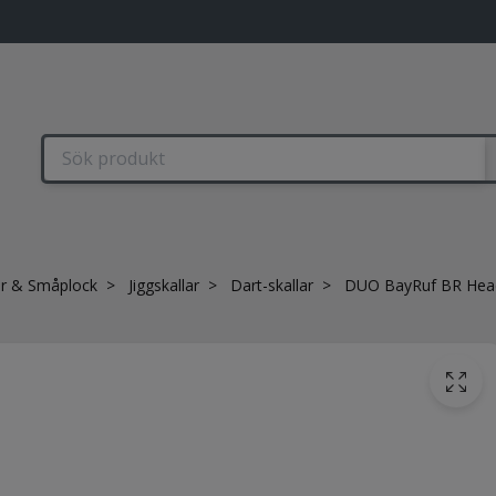
r & Småplock
Jiggskallar
Dart-skallar
DUO BayRuf BR Head