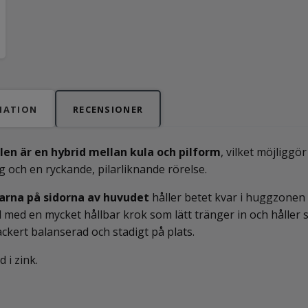
MATION
RECENSIONER
len är en hybrid mellan kula och pilform
, vilket möjliggö
g och en ryckande, pilarliknande rörelse.
narna på sidorna av huvudet
håller betet kvar i huggzonen l
 med en mycket hållbar krok som lätt tränger in och håller 
ackert balanserad och stadigt på plats.
d i zink.