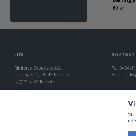
Darting J
89 kr
Om
Kontakt
Rimforsa Sportfiske AB.
Tel. 0494-69
Skolvägen 1, 59043 Rimforsa.
E-post.
info
Org nr. 559446-7788
Vi
Vi 
att