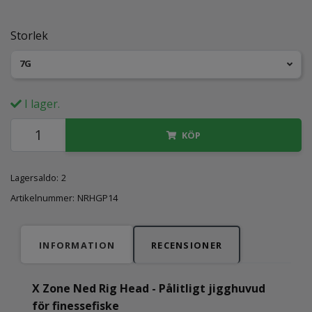
Storlek
7G
I lager.
KÖP
Lagersaldo:
2
Artikelnummer:
NRHGP14
INFORMATION
RECENSIONER
X Zone Ned Rig Head - Pålitligt jigghuvud
för finessefiske