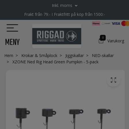
Inkl. moms
Frakt från 79:- I Fraktfritt på köp från 1500:-
0
MENY
Varukorg
Hem
Krokar & Småplock
Jiggskallar
NED-skallar
XZONE Ned Rig Head Green Pumpkin - 5-pack