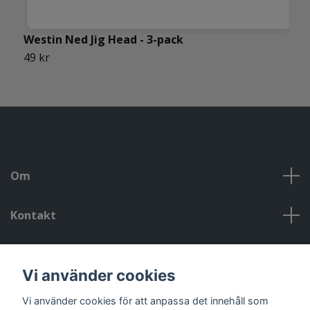
Westin Ned Jig Head - 3-pack
B
49 kr
6
Om
Kontakt
Kontakt, öppettider, om oss, villkor
Vi använder cookies
Sociala medier
Vi använder cookies för att anpassa det innehåll som