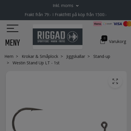
Inkl. moms
Frakt från 79:- I Fraktfritt på köp från 1500:-
0
MENY
Varukorg
Hem
Krokar & Småplock
Jiggskallar
Stand-up
Westin Stand Up LT - 1st