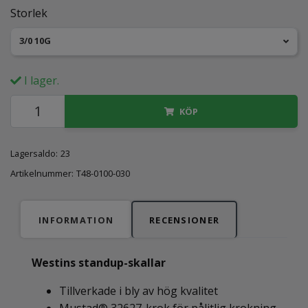
Storlek
3/0 10G
I lager.
KÖP
Lagersaldo:
23
Artikelnummer:
T48-0100-030
INFORMATION
RECENSIONER
Westins standup-skallar
Tillverkade i bly av hög kvalitet
Mustad® 32627-krok för pålitlig krokning