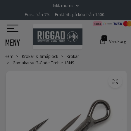
Inkl. moms
Frakt från 79:- I Fraktfritt på köp från 1500:-
0
MENY
Varukorg
Hem
Krokar & Småplock
Krokar
Gamakatsu G-Code Treble 18NS