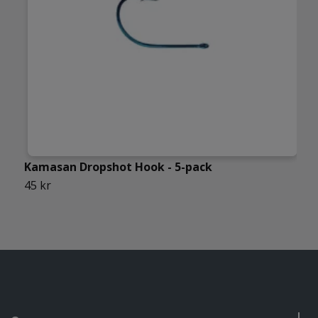
Kamasan Dropshot Hook - 5-pack
V
45 kr
7