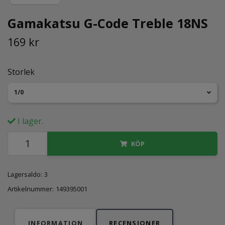
Gamakatsu G-Code Treble 18NS
169 kr
Storlek
1/0
I lager.
KÖP
Lagersaldo:
3
Artikelnummer:
149395001
INFORMATION
RECENSIONER