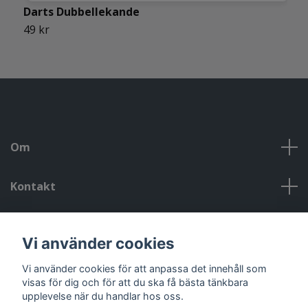
Darts Dubbellekande
D
49 kr
5
Om
Kontakt
Kontakt, öppettider, om oss, villkor
Vi använder cookies
Sociala medier
Vi använder cookies för att anpassa det innehåll som
visas för dig och för att du ska få bästa tänkbara
upplevelse när du handlar hos oss.