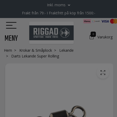
Inkl. moms
Frakt från 79:- I Fraktfritt på köp från 1500:-
0
MENY
Varukorg
Hem
Krokar & Småplock
Lekande
Darts Lekande Super Rolling