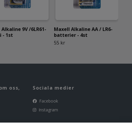
 Alkaline 9V /6LR61-
Maxell Alkaline AA / LR6-
Jap
 - 1st
batterier - 4st
bat
55 kr
39 
om oss,
Sociala medier
Facebook
Instagram