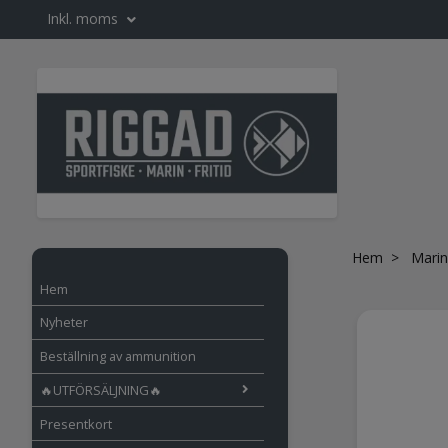
Inkl. moms
Hem
Marin
Hem
Nyheter
Beställning av ammunition
🔥UTFÖRSÄLJNING🔥
Presentkort