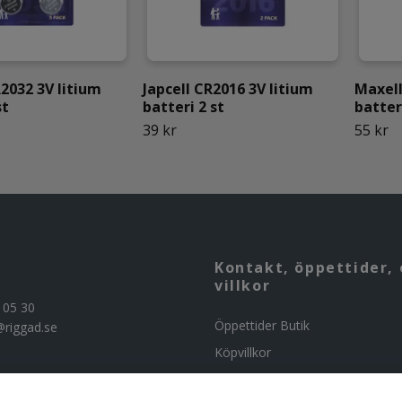
R2032 3V litium
Japcell CR2016 3V litium
Maxell
st
batteri 2 st
batteri
39 kr
55 kr
Kontakt, öppettider, 
villkor
 05 30
Öppettider Butik
@riggad.se
Köpvillkor
Kontakta oss