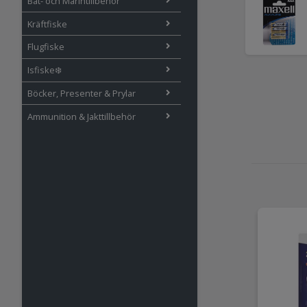
Båt- och Marintillbehör
Kräftfiske
Flugfiske
Isfiske❄️
Böcker, Presenter & Prylar
Ammunition & Jakttillbehör