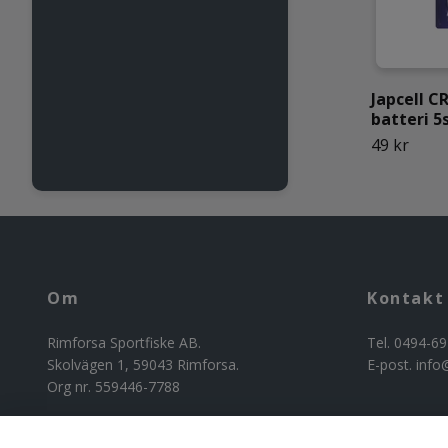
Japcell C
batteri 5
49 kr
Om
Kontakt
Rimforsa Sportfiske AB.
Tel. 0494-69
Skolvägen 1, 59043 Rimforsa.
E-post.
info
Org nr. 559446-7788