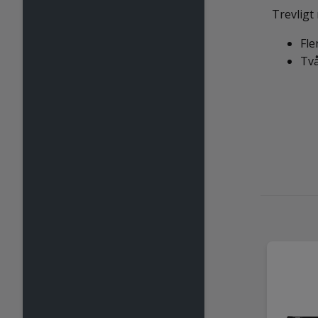
Trevligt
Fle
Två