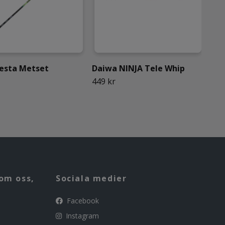
esta Metset
Daiwa NINJA Tele Whip
IFI
449 kr
259
om oss,
Sociala medier
Facebook
Instagram