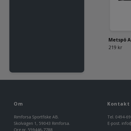
Metspö A
219 kr
Om
Kontakt
Rimforsa Sportfiske AB.
Tel. 0494-69
Skolvägen 1, 59043 Rimforsa.
E-post.
info
Org nr. 559446-7788