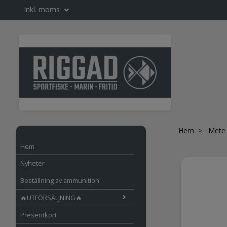
Inkl. moms
Hem
Mete
Hem
Nyheter
Beställning av ammunition
🔥UTFÖRSÄLJNING🔥
Presentkort