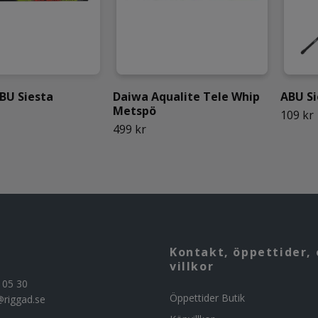
BU Siesta
Daiwa Aqualite Tele Whip
ABU Si
Metspö
109 kr
499 kr
Kontakt, öppettider, 
villkor
 05 30
Öppettider Butik
@riggad.se