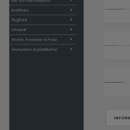
Båt- och Marintillbehör
Kräftfiske
Flugfiske
Isfiske❄️
Böcker, Presenter & Prylar
Ammunition & Jakttillbehör
INFOR