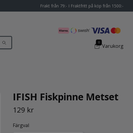
Frakt från 79:- I Fraktfritt på köp från 1500:-
0
Varukorg
IFISH Fiskpinne Metset
129 kr
Färgval