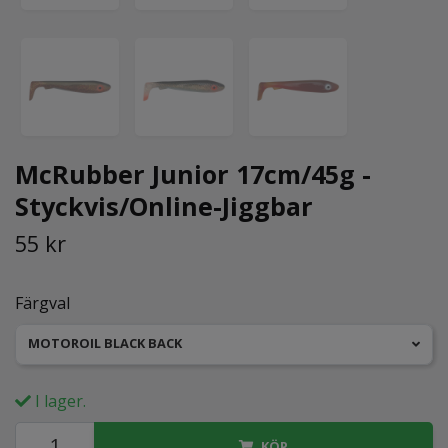
McRubber Junior 17cm/45g -
Styckvis/Online-Jiggbar
55 kr
Färgval
MOTOROIL BLACK BACK
I lager.
KÖP