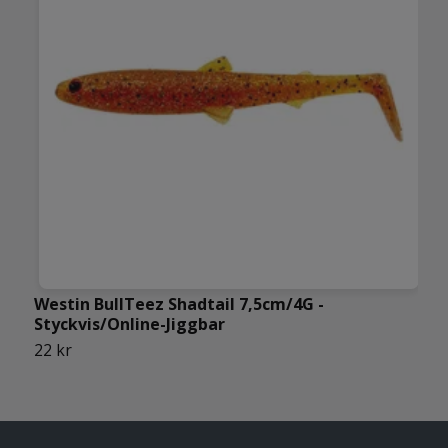
Westin BullTeez Shadtail 7,5cm/4G -
W
Styckvis/Online-Jiggbar
S
22 kr
4