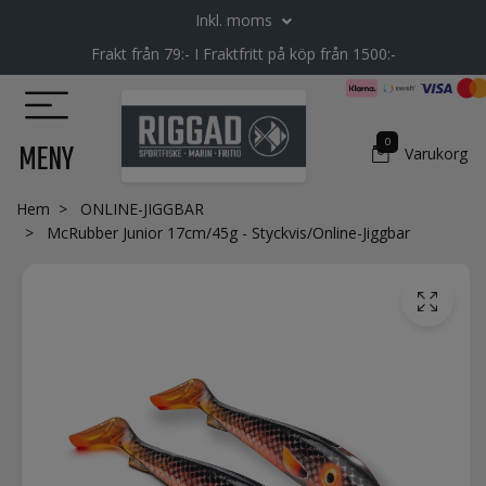
Inkl. moms
Frakt från 79:- I Fraktfritt på köp från 1500:-
0
MENY
Varukorg
Hem
ONLINE-JIGGBAR
McRubber Junior 17cm/45g - Styckvis/Online-Jiggbar