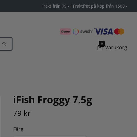
Frakt från 79:- I Fraktfritt på köp från 1500:-
0
Varukorg
iFish Froggy 7.5g
79 kr
Färg