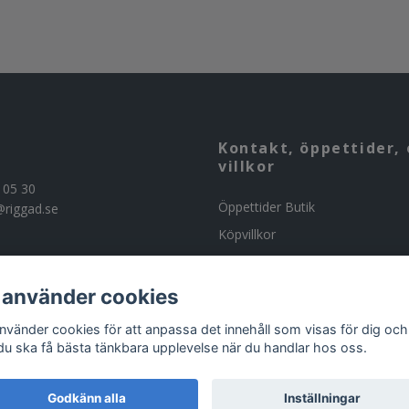
Kontakt, öppettider, 
villkor
 05 30
Öppettider Butik
@riggad.se
Köpvillkor
Kontakta oss
Om butiken
 använder cookies
Beställning av ammunition
använder cookies för att anpassa det innehåll som visas för dig och
 du ska få bästa tänkbara upplevelse när du handlar hos oss.
Godkänn alla
Inställningar