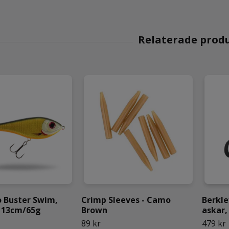
o Buster Swim,
Crimp Sleeves - Camo
Berkle
k 13cm/65g
Brown
askar,
89 kr
479 kr