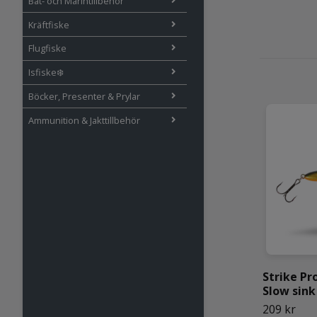
Båt- och Marintillbehör
Kräftfiske
Flugfiske
Isfiske❄️
Böcker, Presenter & Prylar
Ammunition & Jakttillbehör
Strike Pr
Slow sin
209 kr