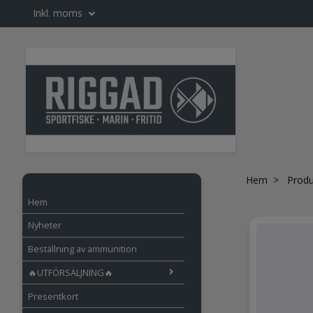
Inkl. moms
Hem
Produ
Hem
Nyheter
Beställning av ammunition
🔥UTFÖRSÄLJNING🔥
Presentkort