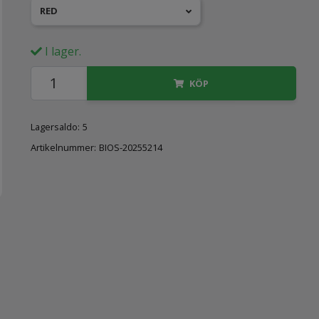
RED
I lager.
KÖP
Lagersaldo:
5
Artikelnummer:
BIOS-20255214