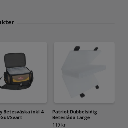
y Betesväska inkl 4
Patriot Dubbelsidig
Dyv
 Gul/Svart
Beteslåda Large
99 
119 kr