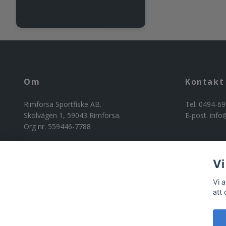
Om
Kontakt
Rimforsa Sportfiske AB.
Tel. 0494-69
Skolvägen 1, 59043 Rimforsa.
E-post.
info
Org nr. 559446-7788
Vi
Vi 
att
© 2026 Riggad
Powered by Quickbutik