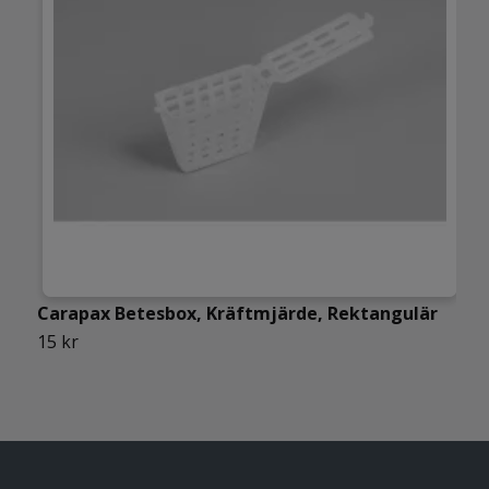
Carapax Betesbox, Kräftmjärde, Rektangulär
C
15 kr
1