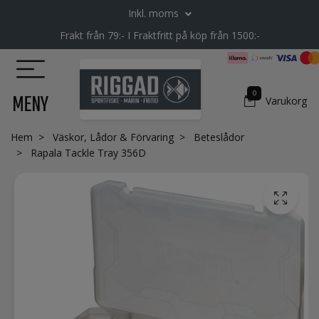
Inkl. moms
Frakt från 79:- I Fraktfritt på köp från 1500:-
0
MENY
Varukorg
Hem
Väskor, Lådor & Förvaring
Beteslådor
Rapala Tackle Tray 356D