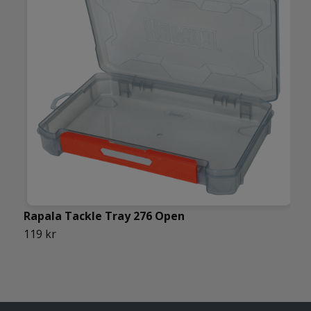
Rapala Tackle Tray 276 Open
119 kr
M
1