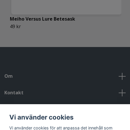
R
Meiho Versus Lure Betesask
2
49 kr
Om
Kontakt
Kontakt, öppettider, om oss, villkor
Vi använder cookies
Sociala medier
Vi använder cookies för att anpassa det innehåll som