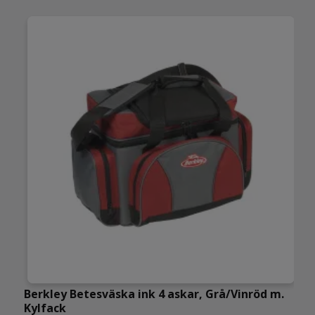
Berkley Betesväska ink 4 askar, Grå/Vinröd m.
W
Kylfack
S