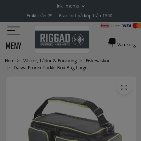
Inkl. moms
Frakt från 79:- I Fraktfritt på köp från 1500:-
0
MENY
Varukorg
Hem
Väskor, Lådor & Förvaring
Fiskeväskor
Daiwa Prorex Tackle Box Bag Large