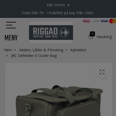
Inkl. moms
Frakt från 79:- I Fraktfritt på köp från 1500:-
0
MENY
Varukorg
Hem
Väskor, Lådor & Förvaring
Kylväskor
JRC Defender II Cooler Bag