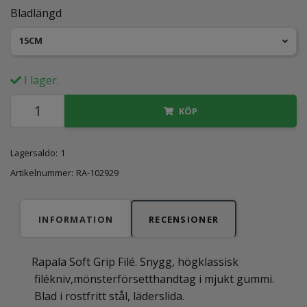
Bladlängd
15CM
I lager.
KÖP
Lagersaldo:
1
Artikelnummer:
RA-102929
INFORMATION
RECENSIONER
Rapala Soft Grip Filé. Snygg, högklassisk
filékniv,mönsterförsetthandtag i mjukt gummi.
Blad i rostfritt stål, läderslida.