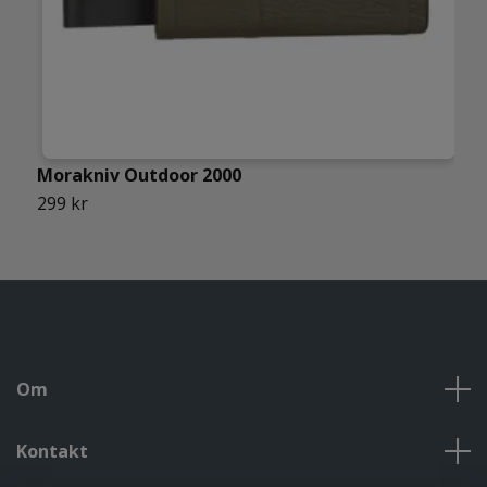
Morakniv Outdoor 2000
M
299 kr
1
Om
Kontakt