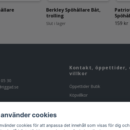
ållare
Berkley Spöhållare Båt,
Patrio
trolling
Spöhål
159 kr
Slut i lager
Kontakt, öppettider, 
villkor
 05 30
Öppettider Butik
@riggad.se
Köpvillkor
Kontakta oss
Om butiken
 använder cookies
Beställning av ammunition
använder cookies för att anpassa det innehåll som visas för dig och