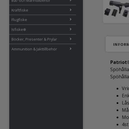
Båt- och Marintillbehör
Kräftfiske
Flugfiske
Isfiske❄️
Böcker, Presenter & Prylar
INFOR
Ammunition & Jakttillbehör
Patriot
Spöhålla
Spöhålla
Vri
Enk
Lås
Mån
Mon
4st