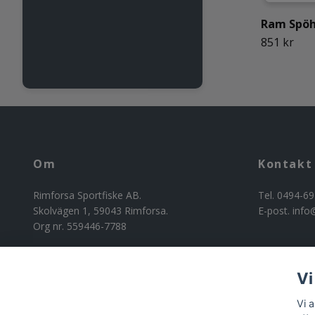
Ram Spöh
851 kr
Om
Kontakt
Rimforsa Sportfiske AB.
Tel. 0494-69
Skolvägen 1, 59043 Rimforsa.
E-post.
info
Org nr. 559446-7788
Vi
Vi 