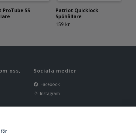
t ProTube SS
Patriot Quicklock
Pat
lare
Spöhållare
pla
159 kr
149
om oss,
Sociala medier
Facebook
Instagram
 för