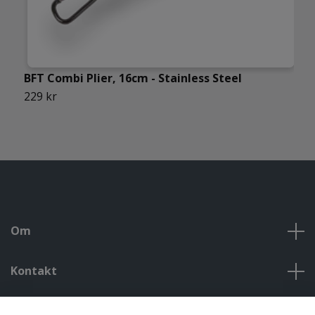
BFT Combi Plier, 16cm - Stainless Steel
B
229 kr
1
Om
Kontakt
Kontakt, öppettider, om oss, villkor